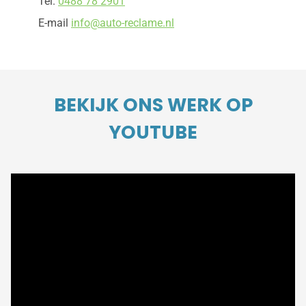
Tel.
0488 78 2901
E-mail
info@auto-reclame.nl
BEKIJK ONS WERK OP
YOUTUBE