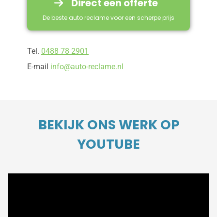
Direct een offerte
De beste auto reclame voor een scherpe prijs
Tel.
0488 78 2901
E-mail
info@auto-reclame.nl
BEKIJK ONS WERK OP
YOUTUBE